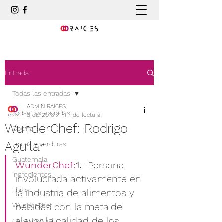
Entrada
Todas las entradas
ADMIN RAICES
Todas las entradas
8 dic 2016
5 min de lectura
WunderChef: Rodrigo
Cocina
Aguilar
Frutas y verduras
Guatemala
WunderChef:
1.-
 Persona 
Ingredientes
involucrada activamente en 
libros
la industria de alimentos y 
bebidas con la meta de 
WunderChef
elevar la calidad de los 
Capital social