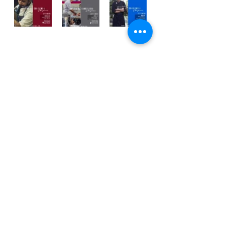
Actualmente tiene un par de cenas 
programadas para inicios del 2017 y 
están entre sus lecturas actuales 
“
The art of fermentation
”, lecturas 
sobre masas madres, sobre el 
sabor Umami y algunos libros 
espirituales (
Think on These Things, 
Krishnamurti
) que lo ayudan a 
desarrollarse de manera holistica.
Libros recomendados por Rodrigo:
100 años de soledad
, Gabriel García 
Márquez. Lo introdujo a la literatura 
y a pensar. Comenzó a tener una 